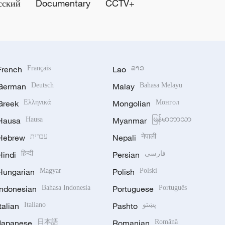
сский
Documentary
CCTV+
French
Français
Lao
ລາວ
German
Deutsch
Malay
Bahasa Melayu
Greek
Ελληνικά
Mongolian
Монгол
Hausa
Hausa
Myanmar
မြန်မာဘာသာ
Hebrew
עברית
Nepali
नेपाली
Hindi
हिन्दी
Persian
فارسی
Hungarian
Magyar
Polish
Polski
Indonesian
Bahasa Indonesia
Portuguese
Português
Italian
Italiano
Pashto
پښتو
Japanese
日本語
Romanian
Română