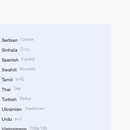
Serbian
Српски
Sinhala
සිංහල
Spanish
Español
Swahili
Kiswahili
Tamil
தமிழ்
Thai
ไทย
Turkish
Türkçe
Ukrainian
Українська
Urdu
اردو
Vietnamese
Tiếng Việt