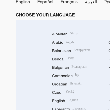
English
Español
Français
العربية
Ру
CHOOSE YOUR LANGUAGE
Albanian
Shqip
Arabic
العربية
Belarusian
Беларуская
Bengali
বাংলা
Bulgarian
Български
Cambodian
ខ្មែរ
Croatian
Hrvatski
Czech
Český
English
English
Esperanto
Esperanto